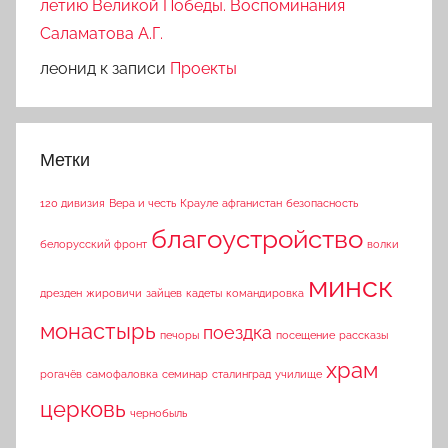
летию Великой Победы. Воспоминания
Саламатова А.Г.
леонид
к записи
Проекты
Метки
120 дивизия
Вера и честь
Крауле
афганистан
безопасность
благоустройство
белорусский фронт
волки
минск
дрезден
жировичи
зайцев
кадеты
командировка
монастырь
поездка
печоры
посещение
рассказы
храм
рогачёв
самофаловка
семинар
сталинград
училище
церковь
чернобыль