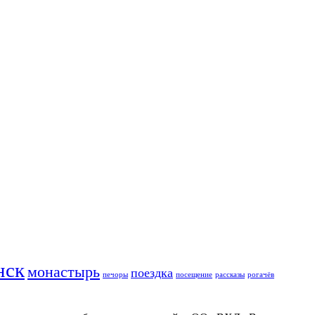
нск
монастырь
поездка
печоры
посещение
рассказы
рогачёв