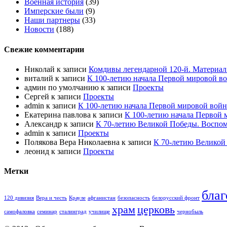
Военная история
(39)
Имперские были
(9)
Наши партнеры
(33)
Новости
(188)
Свежие комментарии
Николай
к записи
Комдивы легендарной 120-й. Материал
виталий
к записи
К 100-летию начала Первой мировой в
админ по умолчанию
к записи
Проекты
Сергей
к записи
Проекты
admin
к записи
К 100-летию начала Первой мировой войн
Екатерина павлова
к записи
К 100-летию начала Первой 
Александр
к записи
К 70-летию Великой Победы. Воспом
admin
к записи
Проекты
Полякова Вера Николаевна
к записи
К 70-летию Великой
леонид
к записи
Проекты
Метки
благ
120 дивизия
Вера и честь
Крауле
афганистан
безопасность
белорусский фронт
храм
церковь
самофаловка
семинар
сталинград
училище
чернобыль