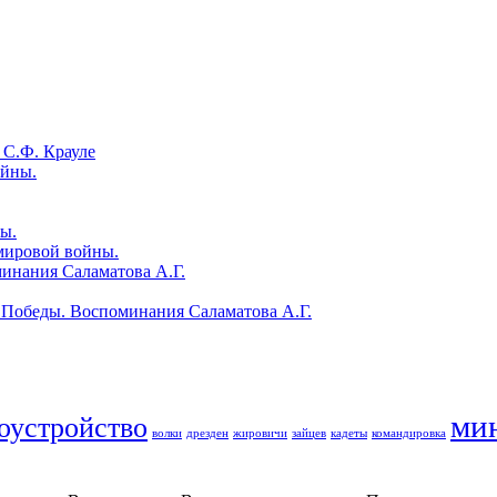
 С.Ф. Крауле
ойны.
ы.
мировой войны.
инания Саламатова А.Г.
 Победы. Воспоминания Саламатова А.Г.
ми
оустройство
волки
дрезден
жировичи
зайцев
кадеты
командировка