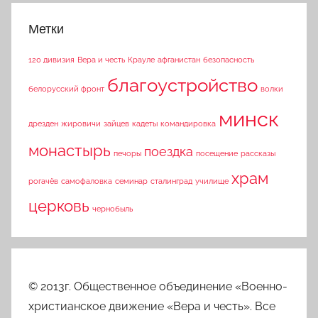
Метки
120 дивизия
Вера и честь
Крауле
афганистан
безопасность
благоустройство
белорусский фронт
волки
минск
дрезден
жировичи
зайцев
кадеты
командировка
монастырь
поездка
печоры
посещение
рассказы
храм
рогачёв
самофаловка
семинар
сталинград
училище
церковь
чернобыль
© 2013г. Общественное объединение «Военно-
христианское движение «Вера и честь». Все