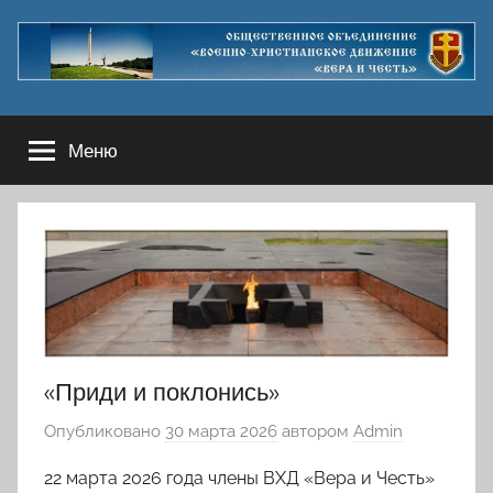
Перейти
к
содержимому
Меню
«Приди и поклонись»
Опубликовано
30 марта 2026
автором
Admin
22 марта 2026 года члены ВХД «Вера и Честь»