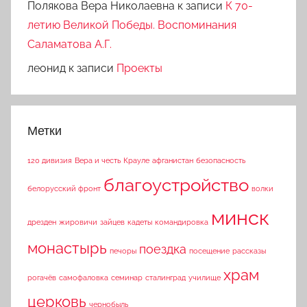
Полякова Вера Николаевна
к записи
К 70-
летию Великой Победы. Воспоминания
Саламатова А.Г.
леонид
к записи
Проекты
Метки
120 дивизия
Вера и честь
Крауле
афганистан
безопасность
благоустройство
белорусский фронт
волки
минск
дрезден
жировичи
зайцев
кадеты
командировка
монастырь
поездка
печоры
посещение
рассказы
храм
рогачёв
самофаловка
семинар
сталинград
училище
церковь
чернобыль