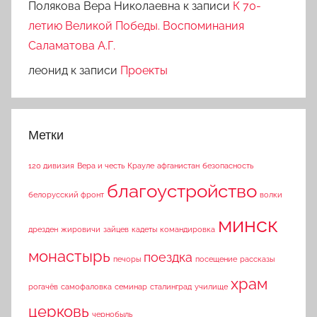
Полякова Вера Николаевна
к записи
К 70-
летию Великой Победы. Воспоминания
Саламатова А.Г.
леонид
к записи
Проекты
Метки
120 дивизия
Вера и честь
Крауле
афганистан
безопасность
благоустройство
белорусский фронт
волки
минск
дрезден
жировичи
зайцев
кадеты
командировка
монастырь
поездка
печоры
посещение
рассказы
храм
рогачёв
самофаловка
семинар
сталинград
училище
церковь
чернобыль