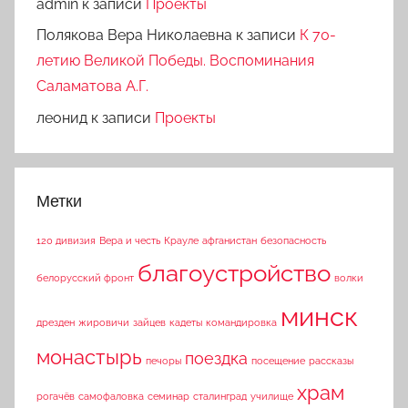
admin
к записи
Проекты
Полякова Вера Николаевна
к записи
К 70-
летию Великой Победы. Воспоминания
Саламатова А.Г.
леонид
к записи
Проекты
Метки
120 дивизия
Вера и честь
Крауле
афганистан
безопасность
благоустройство
белорусский фронт
волки
минск
дрезден
жировичи
зайцев
кадеты
командировка
монастырь
поездка
печоры
посещение
рассказы
храм
рогачёв
самофаловка
семинар
сталинград
училище