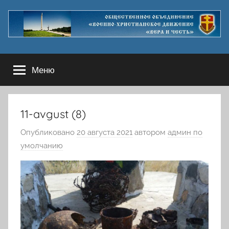
Перейти
к
содержимому
Меню
11-avgust (8)
Опубликовано
20 августа 2021
автором
админ по
умолчанию