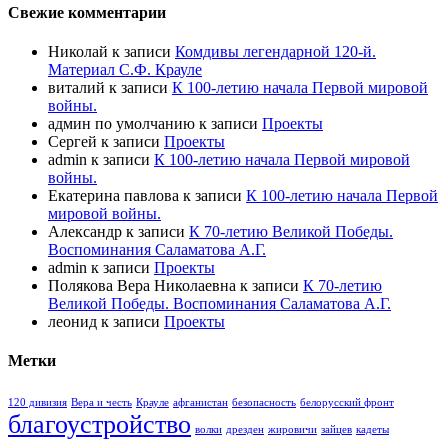
Свежие комментарии
Николай
к записи
Комдивы легендарной 120-й.
Материал С.Ф. Крауле
виталий
к записи
К 100-летию начала Первой мировой
войны.
админ по умолчанию
к записи
Проекты
Сергей
к записи
Проекты
admin
к записи
К 100-летию начала Первой мировой
войны.
Екатерина павлова
к записи
К 100-летию начала Первой
мировой войны.
Александр
к записи
К 70-летию Великой Победы.
Воспоминания Саламатова А.Г.
admin
к записи
Проекты
Полякова Вера Николаевна
к записи
К 70-летию
Великой Победы. Воспоминания Саламатова А.Г.
леонид
к записи
Проекты
Метки
120 дивизия
Вера и честь
Крауле
афганистан
безопасность
белорусский фронт
благоустройство
волки
дрезден
жировичи
зайцев
кадеты