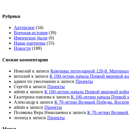
Рубрики
Авторское
(34)
Военная история
(39)
Имперские были
(9)
Наши партнеры
(33)
Новости
(188)
Свежие комментарии
Николай
к записи
Комдивы легендарной 120-й. Материал
виталий
к записи
К 100-летию начала Первой мировой в
админ по умолчанию
к записи
Проекты
Сергей
к записи
Проекты
admin
к записи
К 100-летию начала Первой мировой войн
Екатерина павлова
к записи
К 100-летию начала Первой 
Александр
к записи
К 70-летию Великой Победы. Воспом
admin
к записи
Проекты
Полякова Вера Николаевна
к записи
К 70-летию Великой
леонид
к записи
Проекты
Метки