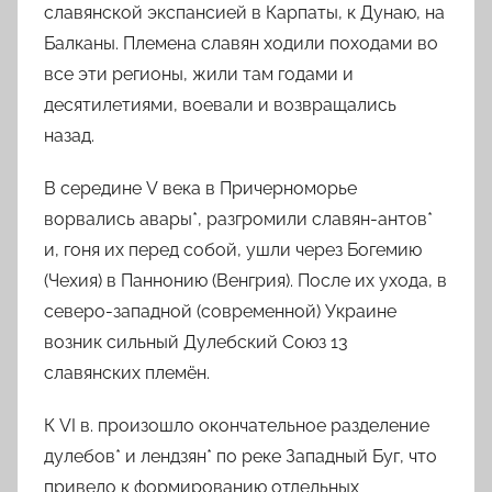
славянской экспансией в Карпаты, к Дунаю, на
Балканы. Племена славян ходили походами во
все эти регионы, жили там годами и
десятилетиями, воевали и возвращались
назад.
В середине
V
века в Причерноморье
ворвались авары*, разгромили
славян-антов*
и, гоня их перед собой, ушли через Богемию
(Чехия) в Паннонию (Венгрия). После их ухода, в
северо-западной (современной) Украине
возник сильный
Дулебский Союз
13
славянских племён.
К
VI
в
. произошло окончательное разделение
дулебов*
и
лендзян*
по реке Западный Буг, что
привело к формированию отдельных