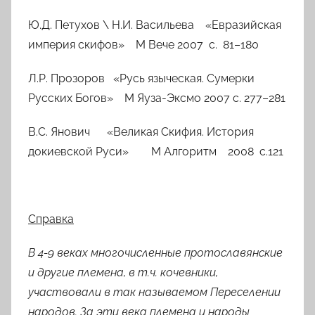
Ю.Д. Петухов \ Н.И. Васильева «Евразийская
империя скифов» М Вече 2007 с. 81–180
Л.Р. Прозоров
«Русь языческая. Сумерки
Русских Богов» М Яуза-Эксмо 2007 с. 277–281
В.С. Янович «Великая Скифия.
История
докиевской Руси
» М Алгоритм 2008 с.121
Справка
В 4-9 веках многочисленные протославянские
и другие племена, в т.ч. кочевники,
участвовали в так называемом Переселении
народов. За эти века племена и народы