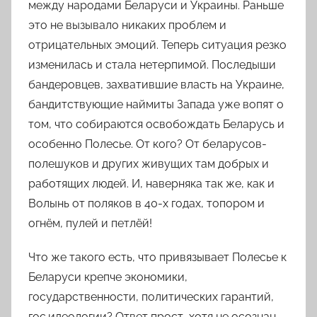
между народами Беларуси и Украины. Раньше
это не вызывало никаких проблем и
отрицательных эмоций. Теперь ситуация резко
изменилась и стала нетерпимой. Последыши
бандеровцев, захватившие власть на Украине,
бандитствующие наймиты Запада уже вопят о
том, что собираются
освобождать
Беларусь и
особенно Полесье.
От кого?
От беларусов-
полешуков и других живущих там добрых и
работящих людей. И, наверняка так же, как и
Волынь от поляков в 40-х годах, топором и
огнём, пулей и петлёй!
Что же такого есть, что привязывает Полесье к
Беларуси крепче экономики,
государственности, политических гарантий,
гос.идеологии? Ответ прост, хотя не осознан,