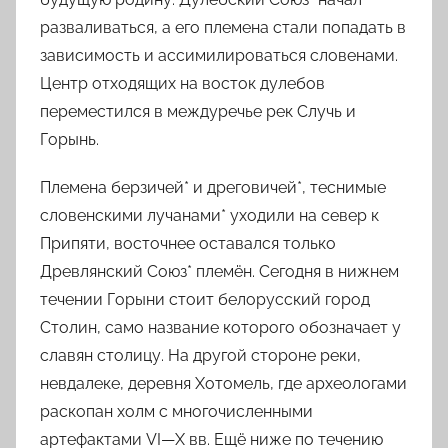
разваливаться, а его племена стали попадать в
зависимость и ассимилироваться словенами.
Центр отходящих на восток
дулебов
переместился в междуречье рек Случь и
Горынь.
Племена
берзичей*
и
дреговичей*
, теснимые
словенскими лучанами*
уходили на север к
Припяти, восточнее оставался только
Древлянский Союз*
племён. Сегодня в нижнем
течении Горыни стоит белорусский город
Столин
, само название которого обозначает у
славян столицу. На другой стороне реки,
невдалеке, деревня Хотомель, где археологами
раскопан холм с многочисленными
артефактами
VI
—
X
вв
. Ещё ниже по течению