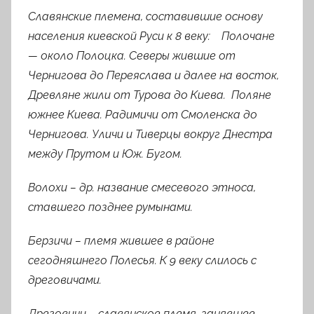
Славянские племена, составившие основу
населения киевской Руси к 8 веку:
Полочане
— около Полоцка.
Северы жившие от
Чернигова до Переяслава и далее на восток,
Древляне жили от Турова до Киева.
Поляне
южнее Киева. Радимичи от Смоленска до
Чернигова. Уличи и Тиверцы вокруг Днестра
между Прутом и Юж. Бугом.
Волохи –
др. название смесевого этноса,
ставшего позднее румынами.
Берзичи
– племя жившее в районе
сегодняшнего Полесья. К 9 веку слилось с
дреговичами.
Дреговичи
– славянское племя, занявшее