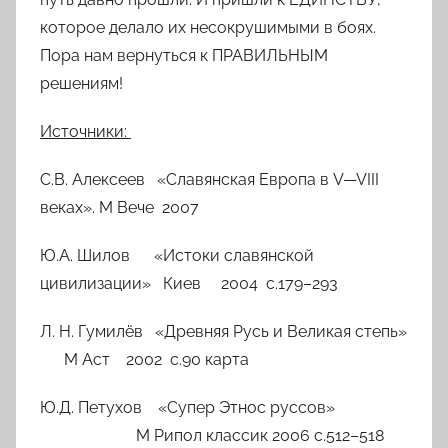
которое делало их несокрушимыми в боях.
Пора нам вернуться к ПРАВИЛЬНЫМ
решениям!
Источники:
С.В. Алексеев «Славянская Европа в
V
—
VIII
веках». М Вече 2007
Ю.А. Шилов «Истоки славянской
цивилизации» Киев 2004 с.179–293
Л. Н. Гумилёв «Древняя Русь и Великая степь»
М Аст 2002 с.90 карта
Ю.Д. Петухов «Супер Этнос руссов»
М Рипол классик 2006 с.512–518