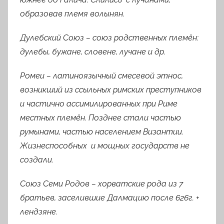
образовав племя волынян.
Дулебский Союз
– союз родственных племён:
дулебы, бужане, словене, лучане и др.
Ромеи –
латиноязычный смесевой этнос,
возникший из ссыльных римских преступников
и частично ассимилированных при Риме
местных племён. Позднее стали частью
румынами, частью населением Византии.
Жизнеспособных и мощных государств не
создали.
Союз Семи Родов
– хорватские рода из 7
братьев, заселившие Далмацию после 626г. +
лендзяне.