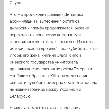
Слуцк.
Что же происходит дальше? Динамика
ассимиляции и вытеснения остатков
дулебских племён
продолжается,
бужане*
переходят в словенскую доминанту и
становятся известны как
волыняне
. Известна
история исхода
древлян*
после убийства князя
Игоря, его жена, княгиня Ольга, силой
Киевского государства уничтожала
древлянские поселения по рекам Тетерев и
Уж. Таким образом, к
XIII
в.
размежевание
словен
и
дулебов
примерно
соответствовало
нынешней границе между Украиной и
Беларусью.
Начиная от монгольского завоевания,