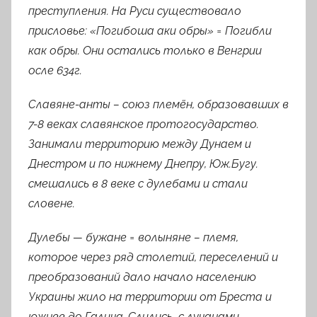
преступления. На Руси существовало
присловье: «Погибоша аки обры» = Погибли
как обры. Они остались только в Венгрии
осле 634г.
Cлавяне-анты
– союз племён, образовавших в
7-8 веках славянское протогосударство.
Занимали территорию между Дунаем и
Днестром и по нижнему Днепру, Юж.Бугу.
смешались в 8 веке с дулебами и стали
словене.
Д
улебы — бужане =
волыняне – племя,
которое через ряд столетий, переселений и
преобразований дало начало
населению
Украины жило на территории от Бреста и
южнее до Галича. Слились с лучанами,