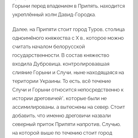
Горыни перед впадением в Припять, находится
укреплённый холм
Давид-Городка
.
Далее, на Припяти стоит город
Туров
, столица
одноимёного княжества с
X
в
., которое
можно
считать началом белорусской
государственности
. В состав княжество
входила
Дубровица
, контролировавшая
слияние Горыни и Случи, ныне находящаяся на
територии Украины. То есть, всё течение
Случи и Горыни относится непосредственно к
истории
дреговичей*
, которые были не
ассимилированы, а вытеснены на север. Стоит
добавить, что именно
дреговичи
назвали
северный приток Припяти напротив, Случью,
на которой выше по течению стоит город