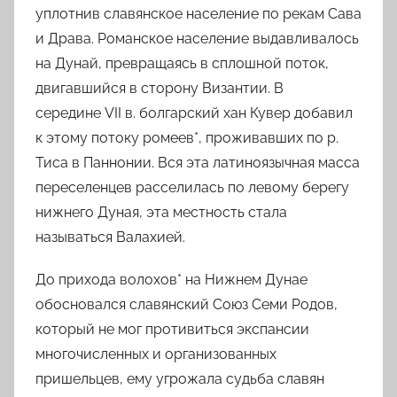
уплотнив славянское население по рекам Сава
и Драва. Романское население выдавливалось
на Дунай, превращаясь в сплошной поток,
двигавшийся в сторону Византии. В
середине
VII
в
. болгарский хан Кувер добавил
к этому потоку ромеев*, проживавших по р.
Тиса в Паннонии. Вся эта латиноязычная масса
переселенцев расселилась по левому берегу
нижнего Дуная, эта местность стала
называться Валахией.
До прихода волохов* на Нижнем Дунае
обосновался славянский
Союз Семи Родов
,
который не мог противиться экспансии
многочисленных и организованных
пришельцев, ему угрожала судьба славян