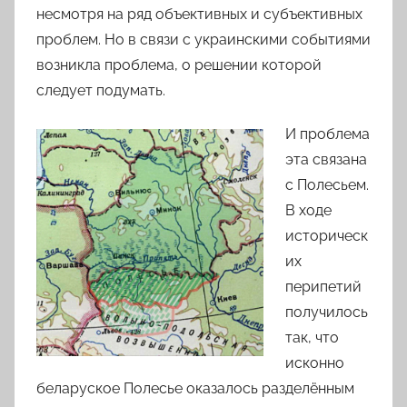
несмотря на ряд объективных и субъективных
проблем. Но в связи с украинскими событиями
возникла проблема, о решении которой
следует подумать.
И проблема
эта связана
с Полесьем.
В ходе
историческ
их
перипетий
получилось
так, что
исконно
беларуское Полесье оказалось разделённым