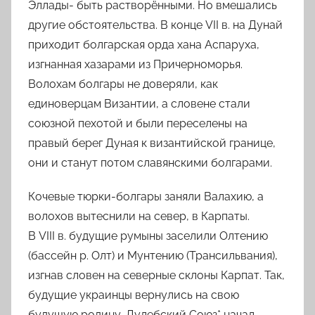
Эллады- быть растворёнными. Но вмешались
другие обстоятельства. В конце
VII
в.
на Дунай
приходит болгарская орда хана Аспаруха,
изгнанная хазарами из Причерноморья.
Волохам болгары не доверяли, как
единоверцам Византии, а словене стали
союзной пехотой и были переселены на
правый берег Дуная к византийской границе,
они и станут потом славянскими болгарами.
Кочевые тюрки-болгары заняли Валахию, а
волохов вытеснили на север, в Карпаты.
В
VIII
в.
будущие румыны заселили Олтению
(бассейн р. Олт) и Мунтению (Трансильвания),
изгнав словен на северные склоны Карпат. Так,
будущие украинцы вернулись на свою
будущую родину.
Дулебский Союз*
начал