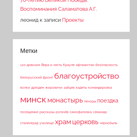
70-летию Великой Победы.
Воспоминания Саламатова А.Г.
леонид
к записи
Проекты
Метки
120 дивизия
Вера и честь
Крауле
афганистан
безопасность
благоустройство
белорусский фронт
волки
дрезден
жировичи
зайцев
кадеты
командировка
минск
монастырь
поездка
печоры
посещение
рассказы
рогачёв
самофаловка
семинар
храм
церковь
сталинград
училище
чернобыль