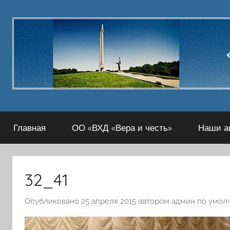
Перейти
к
содержимому
Главная
ОО «ВХД «Вера и честь»
Наши а
32_41
Опубликовано
25 апреля 2015
автором
админ по умол