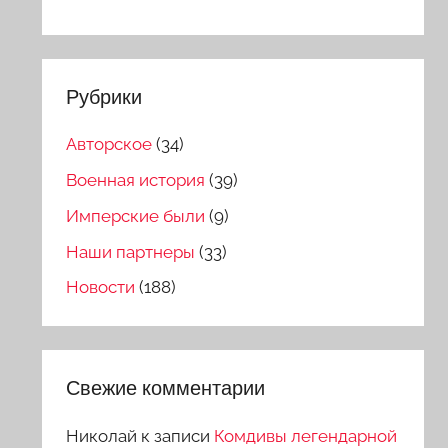
Рубрики
Авторское
(34)
Военная история
(39)
Имперские были
(9)
Наши партнеры
(33)
Новости
(188)
Свежие комментарии
Николай
к записи
Комдивы легендарной