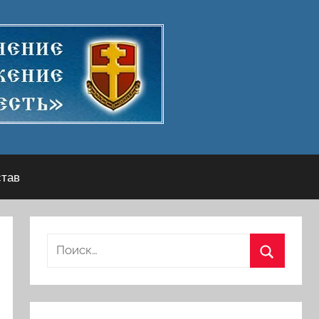
став
Найти:
Поиск