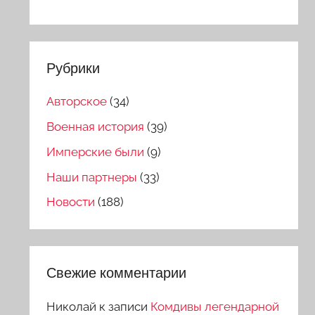
Рубрики
Авторское
(34)
Военная история
(39)
Имперские были
(9)
Наши партнеры
(33)
Новости
(188)
Свежие комментарии
Николай
к записи
Комдивы легендарной