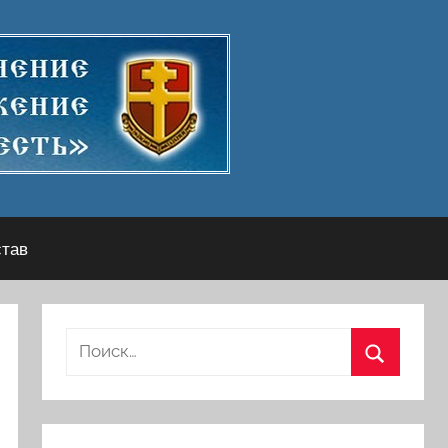
став
Найти:
Поиск