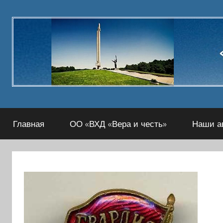
Перейти
к
содержимому
Главная
ОО «ВХД «Вера и честь»
Наши а