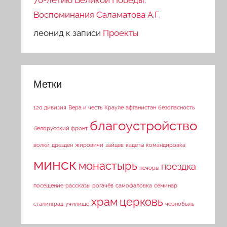
70-летию Великой Победы.
Воспоминания Саламатова А.Г.
леонид
к записи
Проекты
Метки
120 дивизия
Вера и честь
Крауле
афганистан
безопасность
благоустройство
белорусский фронт
волки
дрезден
жировичи
зайцев
кадеты
командировка
минск
монастырь
поездка
печоры
посещение
рассказы
рогачёв
самофаловка
семинар
храм
церковь
сталинград
училище
чернобыль