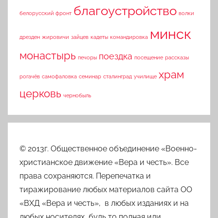
благоустройство
белорусский фронт
волки
минск
дрезден
жировичи
зайцев
кадеты
командировка
монастырь
поездка
печоры
посещение
рассказы
храм
рогачёв
самофаловка
семинар
сталинград
училище
церковь
чернобыль
© 2013г. Общественное объединение «Военно-
христианское движение «Вера и честь». Все
права сохраняются. Перепечатка и
тиражирование любых материалов сайта ОО
«ВХД «Вера и честь», в любых изданиях и на
любых носителях, будь то полная или