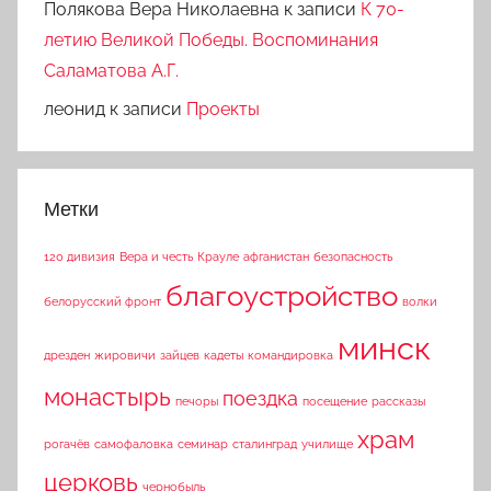
Полякова Вера Николаевна
к записи
К 70-
летию Великой Победы. Воспоминания
Саламатова А.Г.
леонид
к записи
Проекты
Метки
120 дивизия
Вера и честь
Крауле
афганистан
безопасность
благоустройство
белорусский фронт
волки
минск
дрезден
жировичи
зайцев
кадеты
командировка
монастырь
поездка
печоры
посещение
рассказы
храм
рогачёв
самофаловка
семинар
сталинград
училище
церковь
чернобыль