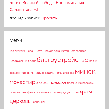
летию Великой Победы. Воспоминания
Саламатова А.Г.
леонид
к записи
Проекты
Метки
120 дивизия
Вера и честь
Крауле
афганистан
безопасность
благоустройство
белорусский фронт
волки
минск
дрезден
жировичи
зайцев
кадеты
командировка
монастырь
поездка
печоры
посещение
рассказы
храм
рогачёв
самофаловка
семинар
сталинград
училище
церковь
чернобыль