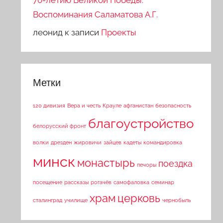
70-летию Великой Победы.
Воспоминания Саламатова А.Г.
леонид
к записи
Проекты
Метки
120 дивизия
Вера и честь
Крауле
афганистан
безопасность
благоустройство
белорусский фронт
волки
дрезден
жировичи
зайцев
кадеты
командировка
минск
монастырь
поездка
печоры
посещение
рассказы
рогачёв
самофаловка
семинар
храм
церковь
сталинград
училище
чернобыль