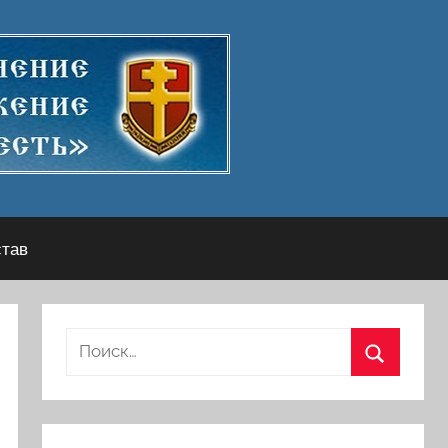
став
Найти:
Поиск