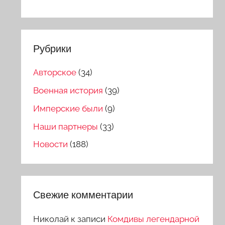
Рубрики
Авторское
(34)
Военная история
(39)
Имперские были
(9)
Наши партнеры
(33)
Новости
(188)
Свежие комментарии
Николай
к записи
Комдивы легендарной