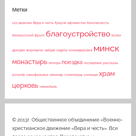
Метки
120 дивизия
Вера и честь
Крауле
афганистан
безопасность
благоустройство
белорусский фронт
волки
минск
дрезден
жировичи
зайцев
кадеты
командировка
монастырь
поездка
печоры
посещение
рассказы
храм
рогачёв
самофаловка
семинар
сталинград
училище
церковь
чернобыль
© 2013г. Общественное объединение «Военно-
христианское движение «Вера и честь». Все