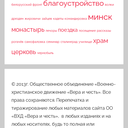
благоустройство
белорусский фронт
волки
минск
дрезден
жировичи
зайцев
кадеты
командировка
монастырь
поездка
печоры
посещение
рассказы
храм
рогачёв
самофаловка
семинар
сталинград
училище
церковь
чернобыль
© 2013г. Общественное объединение «Военно-
христианское движение «Вера и честь». Все
права сохраняются. Перепечатка и
тиражирование любых материалов сайта ОО
«ВХД «Вера и честь», в любых изданиях и на
любых носителях, будь то полная или