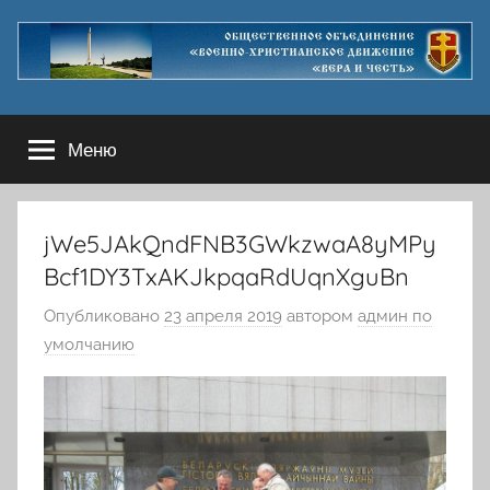
Перейти
к
содержимому
Меню
jWe5JAkQndFNB3GWkzwaA8yMPy
Bcf1DY3TxAKJkpqaRdUqnXguBn
Опубликовано
23 апреля 2019
автором
админ по
умолчанию