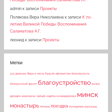
admin
к записи
Проекты
Полякова Вера Николаевна
к записи
К 70-
летию Великой Победы. Воспоминания
Саламатова А.Г.
леонид
к записи
Проекты
Метки
120 дивизия
Вера и честь
Крауле
афганистан
безопасность
благоустройство
белорусский фронт
волки
минск
дрезден
жировичи
зайцев
кадеты
командировка
монастырь
поездка
печоры
посещение
рассказы