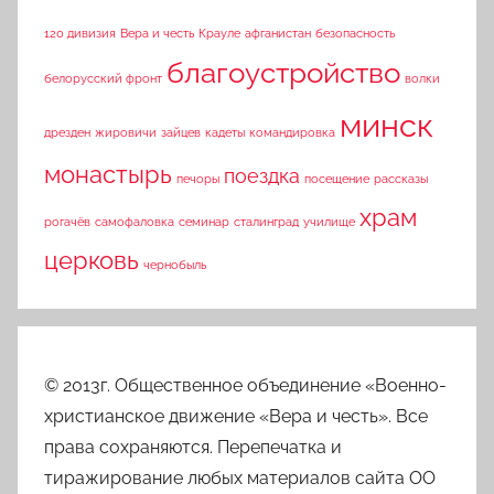
120 дивизия
Вера и честь
Крауле
афганистан
безопасность
благоустройство
белорусский фронт
волки
минск
дрезден
жировичи
зайцев
кадеты
командировка
монастырь
поездка
печоры
посещение
рассказы
храм
рогачёв
самофаловка
семинар
сталинград
училище
церковь
чернобыль
© 2013г. Общественное объединение «Военно-
христианское движение «Вера и честь». Все
права сохраняются. Перепечатка и
тиражирование любых материалов сайта ОО