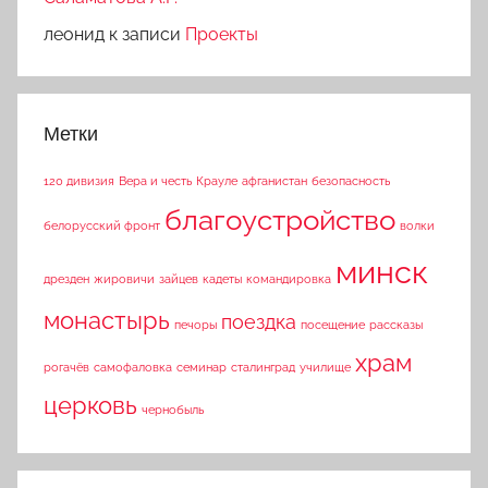
леонид
к записи
Проекты
Метки
120 дивизия
Вера и честь
Крауле
афганистан
безопасность
благоустройство
белорусский фронт
волки
минск
дрезден
жировичи
зайцев
кадеты
командировка
монастырь
поездка
печоры
посещение
рассказы
храм
рогачёв
самофаловка
семинар
сталинград
училище
церковь
чернобыль