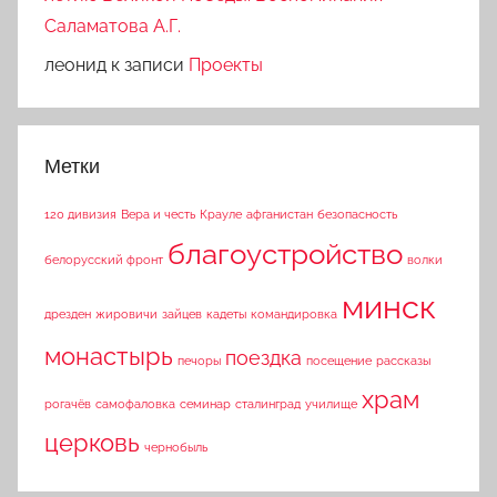
Саламатова А.Г.
леонид
к записи
Проекты
Метки
120 дивизия
Вера и честь
Крауле
афганистан
безопасность
благоустройство
белорусский фронт
волки
минск
дрезден
жировичи
зайцев
кадеты
командировка
монастырь
поездка
печоры
посещение
рассказы
храм
рогачёв
самофаловка
семинар
сталинград
училище
церковь
чернобыль