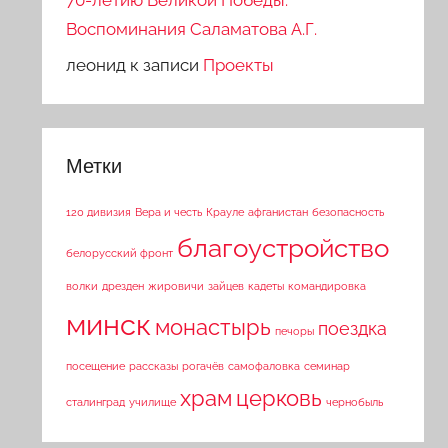
70-летию Великой Победы.
Воспоминания Саламатова А.Г.
леонид
к записи
Проекты
Метки
120 дивизия
Вера и честь
Крауле
афганистан
безопасность
благоустройство
белорусский фронт
волки
дрезден
жировичи
зайцев
кадеты
командировка
минск
монастырь
поездка
печоры
посещение
рассказы
рогачёв
самофаловка
семинар
храм
церковь
сталинград
училище
чернобыль