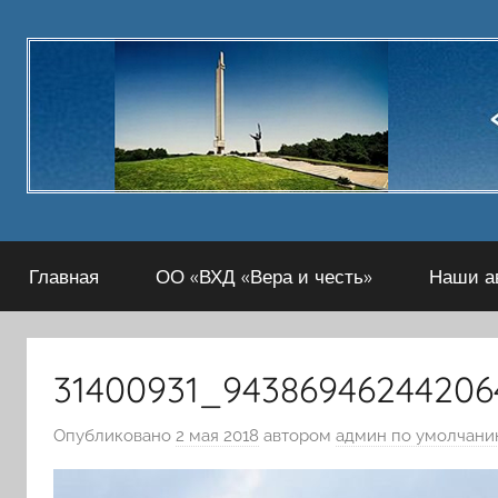
Перейти
к
содержимому
Главная
ОО «ВХД «Вера и честь»
Наши а
31400931_9438694624420
Опубликовано
2 мая 2018
автором
админ по умолчан