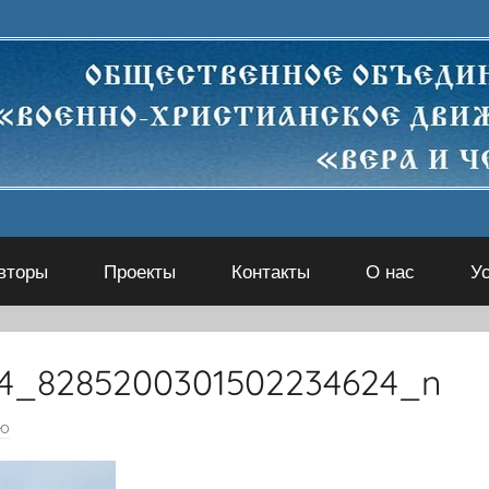
вторы
Проекты
Контакты
О нас
У
64_8285200301502234624_n
ию