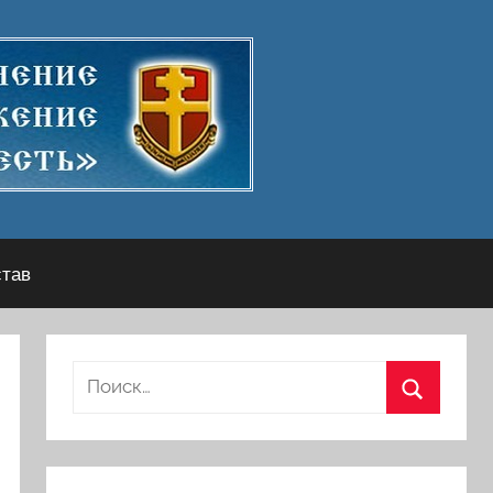
став
Найти:
Поиск