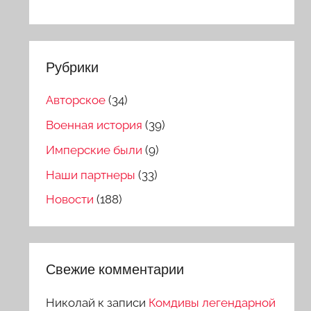
Рубрики
Авторское
(34)
Военная история
(39)
Имперские были
(9)
Наши партнеры
(33)
Новости
(188)
Свежие комментарии
Николай
к записи
Комдивы легендарной