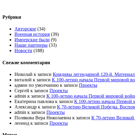
Рубрики
Авторское
(34)
Военная история
(39)
Имперские были
(9)
Наши партнеры
(33)
Новости
(188)
Свежие комментарии
Николай
к записи
Комдивы легендарной 120-й. Материал
виталий
к записи
К 100-летию начала Первой мировой в
админ по умолчанию
к записи
Проекты
Сергей
к записи
Проекты
admin
к записи
К 100-летию начала Первой мировой войн
Екатерина павлова
к записи
К 100-летию начала Первой 
Александр
к записи
К 70-летию Великой Победы. Воспом
admin
к записи
Проекты
Полякова Вера Николаевна
к записи
К 70-летию Великой
леонид
к записи
Проекты
Метки