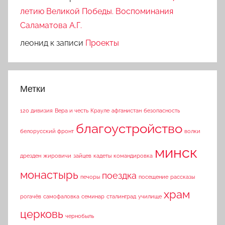
летию Великой Победы. Воспоминания
Саламатова А.Г.
леонид
к записи
Проекты
Метки
120 дивизия
Вера и честь
Крауле
афганистан
безопасность
благоустройство
белорусский фронт
волки
минск
дрезден
жировичи
зайцев
кадеты
командировка
монастырь
поездка
печоры
посещение
рассказы
храм
рогачёв
самофаловка
семинар
сталинград
училище
церковь
чернобыль