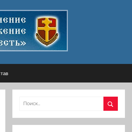
став
Найти:
Поиск