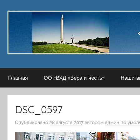
Перейти
к
содержимому
Главная
ОО «ВХД «Вера и честь»
Наши а
DSC_0597
Опубликовано
28 августа 2017
автором
админ по умол