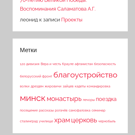
70-летию Великой Победы.
Воспоминания Саламатова А.Г.
леонид
к записи
Проекты
Метки
120 дивизия
Вера и честь
Крауле
афганистан
безопасность
благоустройство
белорусский фронт
волки
дрезден
жировичи
зайцев
кадеты
командировка
минск
монастырь
поездка
печоры
посещение
рассказы
рогачёв
самофаловка
семинар
храм
церковь
сталинград
училище
чернобыль