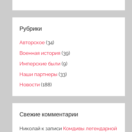
Рубрики
Авторское
(34)
Военная история
(39)
Имперские были
(9)
Наши партнеры
(33)
Новости
(188)
Свежие комментарии
Николай
к записи
Комдивы легендарной