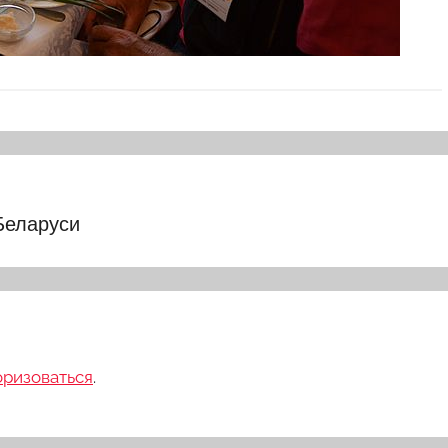
Беларуси
оризоваться
.