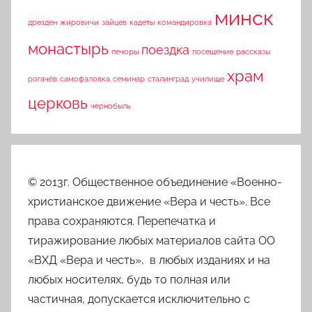
минск
дрезден
жировичи
зайцев
кадеты
командировка
монастырь
поездка
печоры
посещение
рассказы
храм
рогачёв
самофаловка
семинар
сталинград
училище
церковь
чернобыль
© 2013г. Общественное объединение «Военно-
христианское движение «Вера и честь». Все
права сохраняются. Перепечатка и
тиражирование любых материалов сайта ОО
«ВХД «Вера и честь», в любых изданиях и на
любых носителях, будь то полная или
частичная, допускается исключительно с