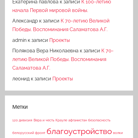
Екатерина павлова
к записи
К 100-летию
начала Первой мировой войны.
Александр
к записи
К 70-летию Великой
Победы. Воспоминания Саламатова А.Г.
admin
к записи
Проекты
Полякова Вера Николаевна
к записи
К 70-
летию Великой Победы. Воспоминания
Саламатова А.Г.
леонид
к записи
Проекты
Метки
120 дивизия
Вера и честь
Крауле
афганистан
безопасность
благоустройство
белорусский фронт
волки