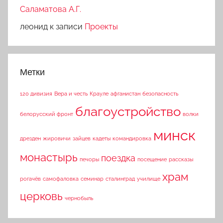
Саламатова А.Г.
леонид
к записи
Проекты
Метки
120 дивизия
Вера и честь
Крауле
афганистан
безопасность
благоустройство
белорусский фронт
волки
минск
дрезден
жировичи
зайцев
кадеты
командировка
монастырь
поездка
печоры
посещение
рассказы
храм
рогачёв
самофаловка
семинар
сталинград
училище
церковь
чернобыль