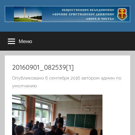
Перейти
к
содержимому
Меню
20160901_082539[1]
Опубликовано
6 сентября 2016
автором
админ по
умолчанию