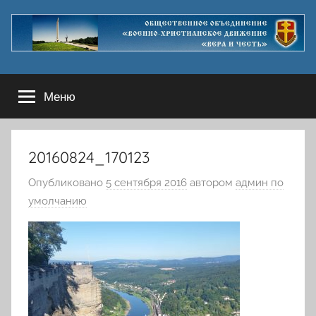
Перейти
к
содержимому
Меню
20160824_170123
Опубликовано
5 сентября 2016
автором
админ по
умолчанию