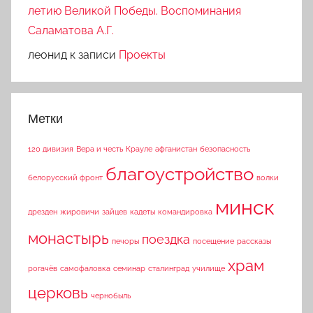
летию Великой Победы. Воспоминания
Саламатова А.Г.
леонид
к записи
Проекты
Метки
120 дивизия
Вера и честь
Крауле
афганистан
безопасность
благоустройство
белорусский фронт
волки
минск
дрезден
жировичи
зайцев
кадеты
командировка
монастырь
поездка
печоры
посещение
рассказы
храм
рогачёв
самофаловка
семинар
сталинград
училище
церковь
чернобыль