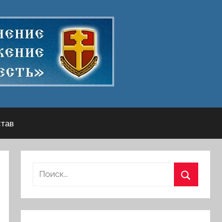
став
Найти:
Поиск