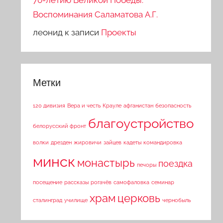
70-летию Великой Победы.
Воспоминания Саламатова А.Г.
леонид
к записи
Проекты
Метки
120 дивизия
Вера и честь
Крауле
афганистан
безопасность
благоустройство
белорусский фронт
волки
дрезден
жировичи
зайцев
кадеты
командировка
минск
монастырь
поездка
печоры
посещение
рассказы
рогачёв
самофаловка
семинар
храм
церковь
сталинград
училище
чернобыль