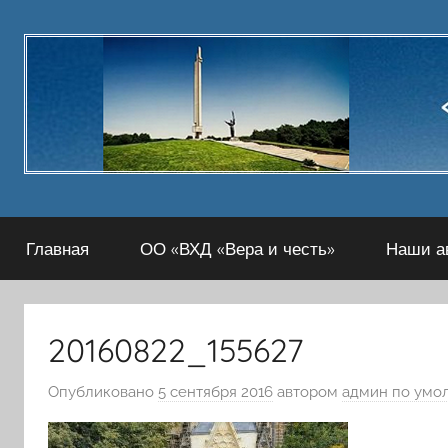
Перейти
к
содержимому
Главная
ОО «ВХД «Вера и честь»
Наши а
20160822_155627
Опубликовано
5 сентября 2016
автором
админ по умо