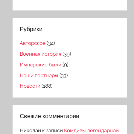
Рубрики
Авторское
(34)
Военная история
(39)
Имперские были
(9)
Наши партнеры
(33)
Новости
(188)
Свежие комментарии
Николай
к записи
Комдивы легендарной