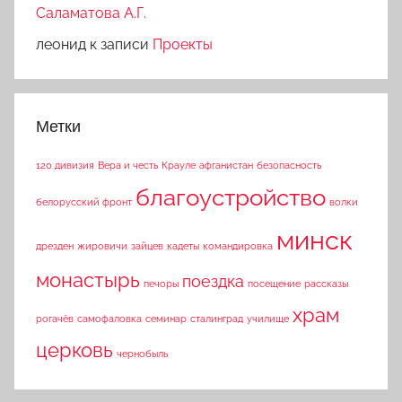
Саламатова А.Г.
леонид
к записи
Проекты
Метки
120 дивизия
Вера и честь
Крауле
афганистан
безопасность
благоустройство
белорусский фронт
волки
минск
дрезден
жировичи
зайцев
кадеты
командировка
монастырь
поездка
печоры
посещение
рассказы
храм
рогачёв
самофаловка
семинар
сталинград
училище
церковь
чернобыль