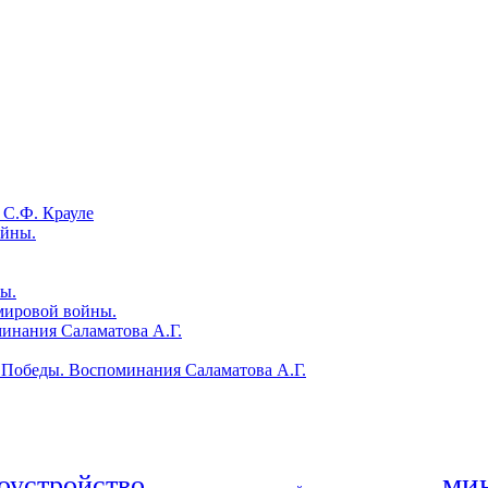
 С.Ф. Крауле
ойны.
ы.
мировой войны.
инания Саламатова А.Г.
 Победы. Воспоминания Саламатова А.Г.
ми
оустройство