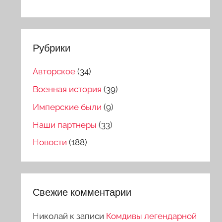
Рубрики
Авторское
(34)
Военная история
(39)
Имперские были
(9)
Наши партнеры
(33)
Новости
(188)
Свежие комментарии
Николай
к записи
Комдивы легендарной