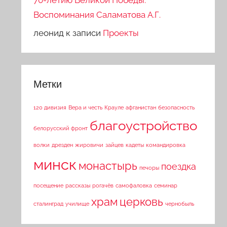
70-летию Великой Победы.
Воспоминания Саламатова А.Г.
леонид
к записи
Проекты
Метки
120 дивизия
Вера и честь
Крауле
афганистан
безопасность
благоустройство
белорусский фронт
волки
дрезден
жировичи
зайцев
кадеты
командировка
минск
монастырь
поездка
печоры
посещение
рассказы
рогачёв
самофаловка
семинар
храм
церковь
сталинград
училище
чернобыль