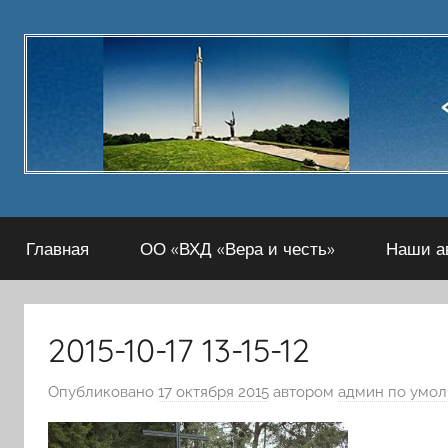
Перейти
к
содержимому
Главная
ОО «ВХД «Вера и честь»
Наши а
2015-10-17 13-15-12
Опубликовано
17 октября 2015
автором
админ по умо