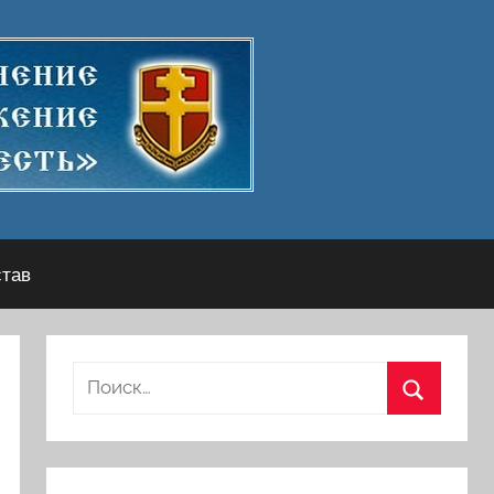
став
Найти:
Поиск