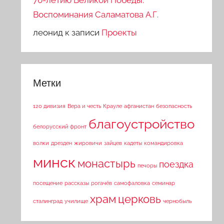
70-летию Великой Победы.
Воспоминания Саламатова А.Г.
леонид
к записи
Проекты
Метки
120 дивизия
Вера и честь
Крауле
афганистан
безопасность
благоустройство
белорусский фронт
волки
дрезден
жировичи
зайцев
кадеты
командировка
минск
монастырь
поездка
печоры
посещение
рассказы
рогачёв
самофаловка
семинар
храм
церковь
сталинград
училище
чернобыль