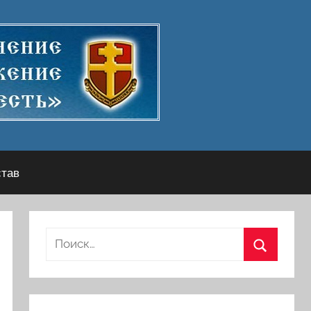
став
Найти:
Поиск