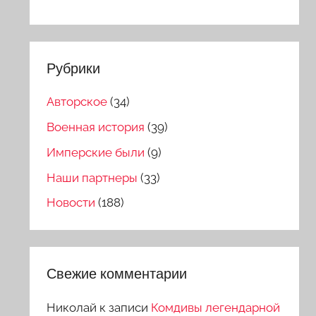
Рубрики
Авторское
(34)
Военная история
(39)
Имперские были
(9)
Наши партнеры
(33)
Новости
(188)
Свежие комментарии
Николай
к записи
Комдивы легендарной