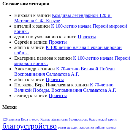
Свежие комментарии
Николай
к записи
Комдивы легендарной 120-й.
Материал С.Ф. Крауле
виталий
к записи
К 100-летию начала Первой мировой
войны.
админ по умолчанию
к записи
Проекты
Сергей
к записи
Проекты
admin
к записи
К 100-летию начала Первой мировой
войны.
Екатерина павлова
к записи
К 100-летию начала Первой
мировой войны.
Александр
к записи
К 70-летию Великой Победы.
Воспоминания Саламатова А.Г.
admin
к записи
Проекты
Полякова Вера Николаевна
к записи
К 70-летию
Великой Победы. Воспоминания Саламатова А.Г.
леонид
к записи
Проекты
Метки
120 дивизия
Вера и честь
Крауле
афганистан
безопасность
белорусский фронт
благоустройство
волки
дрезден
жировичи
зайцев
кадеты