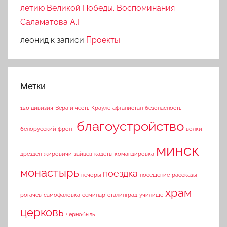
летию Великой Победы. Воспоминания
Саламатова А.Г.
леонид
к записи
Проекты
Метки
120 дивизия
Вера и честь
Крауле
афганистан
безопасность
благоустройство
белорусский фронт
волки
минск
дрезден
жировичи
зайцев
кадеты
командировка
монастырь
поездка
печоры
посещение
рассказы
храм
рогачёв
самофаловка
семинар
сталинград
училище
церковь
чернобыль