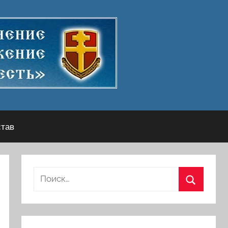
став
Найти:
Поиск