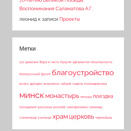
70-летию Великой Победы.
Воспоминания Саламатова А.Г.
леонид
к записи
Проекты
Метки
120 дивизия
Вера и честь
Крауле
афганистан
безопасность
благоустройство
белорусский фронт
волки
дрезден
жировичи
зайцев
кадеты
командировка
минск
монастырь
поездка
печоры
посещение
рассказы
рогачёв
самофаловка
семинар
храм
церковь
сталинград
училище
чернобыль