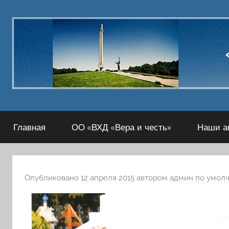
Перейти
к
содержимому
Главная
ОО «ВХД «Вера и честь»
Наши а
Опубликовано
12 апреля 2015
автором
админ по умол