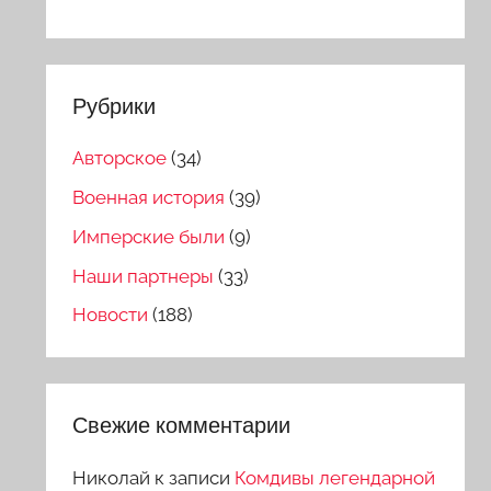
Рубрики
Авторское
(34)
Военная история
(39)
Имперские были
(9)
Наши партнеры
(33)
Новости
(188)
Свежие комментарии
Николай
к записи
Комдивы легендарной