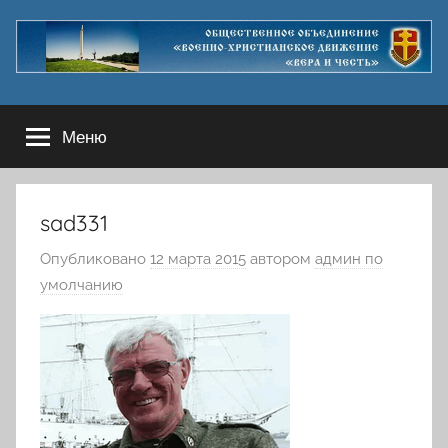
Перейти
к
содержимому
Меню
sad331
Опубликовано
12 марта 2015
автором
админ по
умолчанию