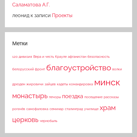
Саламатова А.Г.
леонид
к записи
Проекты
Метки
120 дивизия
Вера и честь
Крауле
афганистан
безопасность
благоустройство
белорусский фронт
волки
минск
дрезден
жировичи
зайцев
кадеты
командировка
монастырь
поездка
печоры
посещение
рассказы
храм
рогачёв
самофаловка
семинар
сталинград
училище
церковь
чернобыль