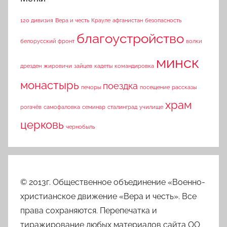
120 дивизия
Вера и честь
Крауле
афганистан
безопасность
благоустройство
белорусский фронт
волки
минск
дрезден
жировичи
зайцев
кадеты
командировка
монастырь
поездка
печоры
посещение
рассказы
храм
рогачёв
самофаловка
семинар
сталинград
училище
церковь
чернобыль
© 2013г. Общественное объединение «Военно-
христианское движение «Вера и честь». Все
права сохраняются. Перепечатка и
тиражирование любых материалов сайта ОО