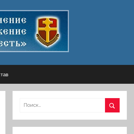
став
Найти:
Поиск