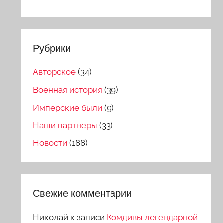
Рубрики
Авторское
(34)
Военная история
(39)
Имперские были
(9)
Наши партнеры
(33)
Новости
(188)
Свежие комментарии
Николай
к записи
Комдивы легендарной