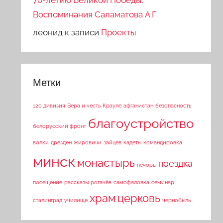
70-летию Великой Победы.
Воспоминания Саламатова А.Г.
леонид
к записи
Проекты
Метки
120 дивизия
Вера и честь
Крауле
афганистан
безопасность
благоустройство
белорусский фронт
волки
дрезден
жировичи
зайцев
кадеты
командировка
минск
монастырь
поездка
печоры
посещение
рассказы
рогачёв
самофаловка
семинар
храм
церковь
сталинград
училище
чернобыль