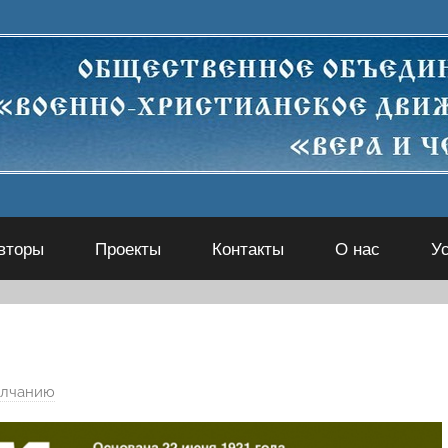
вторы
Проекты
Контакты
О нас
У
олчанию