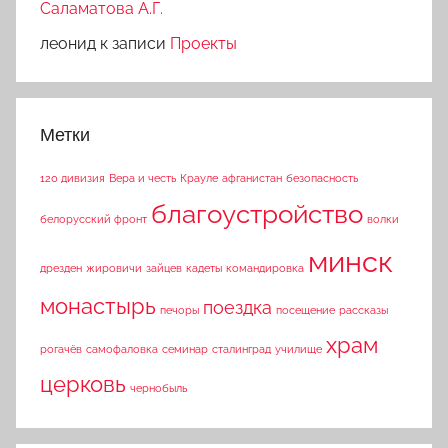
Саламатова А.Г.
леонид
к записи
Проекты
Метки
120 дивизия
Вера и честь
Крауле
афганистан
безопасность
благоустройство
белорусский фронт
волки
минск
дрезден
жировичи
зайцев
кадеты
командировка
монастырь
поездка
печоры
посещение
рассказы
храм
рогачёв
самофаловка
семинар
сталинград
училище
церковь
чернобыль