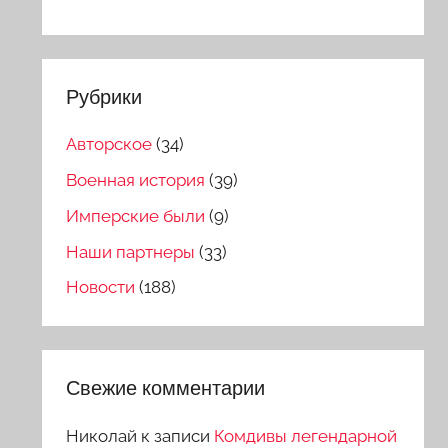
Рубрики
Авторское
(34)
Военная история
(39)
Имперские были
(9)
Наши партнеры
(33)
Новости
(188)
Свежие комментарии
Николай
к записи
Комдивы легендарной