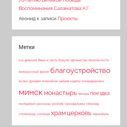
70-летию Великой Победы.
Воспоминания Саламатова А.Г.
леонид
к записи
Проекты
Метки
120 дивизия
Вера и честь
Крауле
афганистан
безопасность
благоустройство
белорусский фронт
волки
дрезден
жировичи
зайцев
кадеты
командировка
минск
монастырь
поездка
печоры
посещение
рассказы
рогачёв
самофаловка
семинар
храм
церковь
сталинград
училище
чернобыль