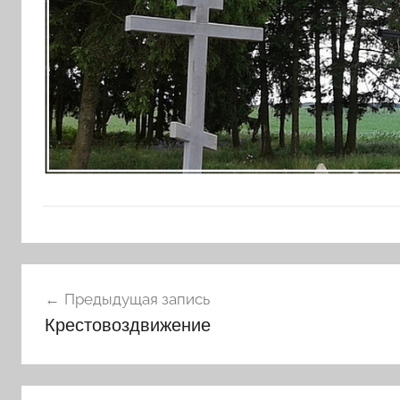
Навигация
Предыдущая запись
по
Крестовоздвижение
записям