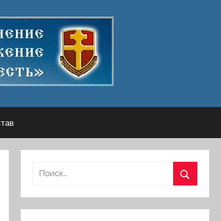
став
Найти:
Поиск