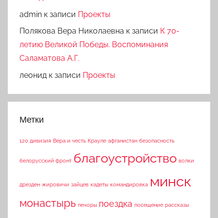
admin
к записи
Проекты
Полякова Вера Николаевна
к записи
К 70-
летию Великой Победы. Воспоминания
Саламатова А.Г.
леонид
к записи
Проекты
Метки
120 дивизия
Вера и честь
Крауле
афганистан
безопасность
благоустройство
белорусский фронт
волки
минск
дрезден
жировичи
зайцев
кадеты
командировка
монастырь
поездка
печоры
посещение
рассказы