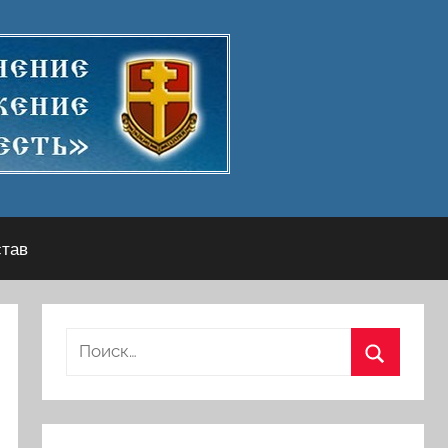
став
Найти:
Поиск