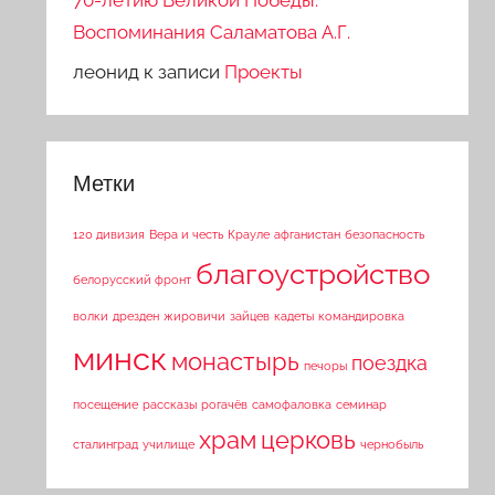
70-летию Великой Победы.
Воспоминания Саламатова А.Г.
леонид
к записи
Проекты
Метки
120 дивизия
Вера и честь
Крауле
афганистан
безопасность
благоустройство
белорусский фронт
волки
дрезден
жировичи
зайцев
кадеты
командировка
минск
монастырь
поездка
печоры
посещение
рассказы
рогачёв
самофаловка
семинар
храм
церковь
сталинград
училище
чернобыль