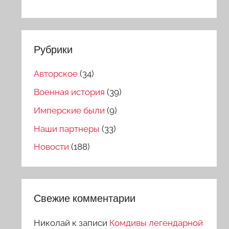
Рубрики
Авторское
(34)
Военная история
(39)
Имперские были
(9)
Наши партнеры
(33)
Новости
(188)
Свежие комментарии
Николай
к записи
Комдивы легендарной