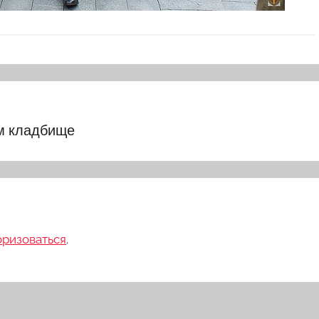
м кладбище
оризоваться
.