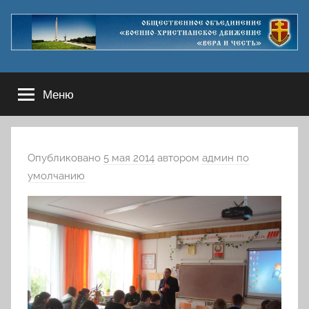
Перейти
к
содержимому
Меню
Опубликовано
5 мая 2014
автором
админ по
умолчанию