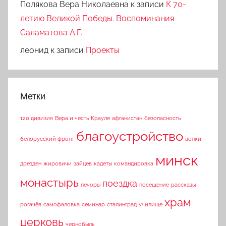
Полякова Вера Николаевна
к записи
К 70-
летию Великой Победы. Воспоминания
Саламатова А.Г.
леонид
к записи
Проекты
Метки
120 дивизия
Вера и честь
Крауле
афганистан
безопасность
благоустройство
белорусский фронт
волки
минск
дрезден
жировичи
зайцев
кадеты
командировка
монастырь
поездка
печоры
посещение
рассказы
храм
рогачёв
самофаловка
семинар
сталинград
училище
церковь
чернобыль