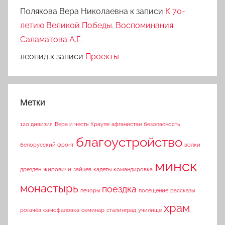
Полякова Вера Николаевна
к записи
К 70-
летию Великой Победы. Воспоминания
Саламатова А.Г.
леонид
к записи
Проекты
Метки
120 дивизия
Вера и честь
Крауле
афганистан
безопасность
благоустройство
белорусский фронт
волки
минск
дрезден
жировичи
зайцев
кадеты
командировка
монастырь
поездка
печоры
посещение
рассказы
храм
рогачёв
самофаловка
семинар
сталинград
училище