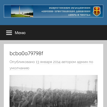
Перейти
к
содержимому
Меню
bcba0a79798f
Опубликовано
13 января 2014
автором
админ по
умолчанию