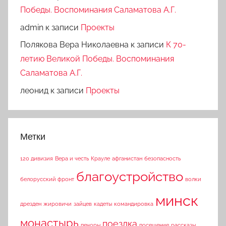
Победы. Воспоминания Саламатова А.Г.
admin
к записи
Проекты
Полякова Вера Николаевна
к записи
К 70-
летию Великой Победы. Воспоминания
Саламатова А.Г.
леонид
к записи
Проекты
Метки
120 дивизия
Вера и честь
Крауле
афганистан
безопасность
благоустройство
белорусский фронт
волки
минск
дрезден
жировичи
зайцев
кадеты
командировка
монастырь
поездка
печоры
посещение
рассказы