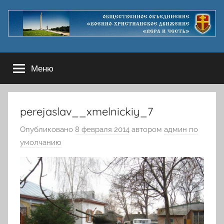
Перейти
к
содержимому
Меню
perejaslav__xmelnickiy_7
Опубликовано
8 февраля 2014
автором
админ по
умолчанию