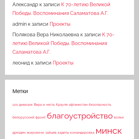
Александр
к записи
К 70-летию Великой
Победы. Воспоминания Саламатова А.Г.
admin
к записи
Проекты
Полякова Вера Николаевна
к записи
К 70-
летию Великой Победы. Воспоминания
Саламатова А.Г.
леонид
к записи
Проекты
Метки
120 дивизия
Вера и честь
Крауле
афганистан
безопасность
благоустройство
белорусский фронт
волки
минск
дрезден
жировичи
зайцев
кадеты
командировка