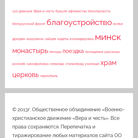
120 дивизия
Вера и честь
Крауле
афганистан
безопасность
благоустройство
белорусский фронт
волки
минск
дрезден
жировичи
зайцев
кадеты
командировка
монастырь
поездка
печоры
посещение
рассказы
храм
рогачёв
самофаловка
семинар
сталинград
училище
церковь
чернобыль
© 2013г. Общественное объединение «Военно-
христианское движение «Вера и честь». Все
права сохраняются. Перепечатка и
тиражирование любых материалов сайта ОО