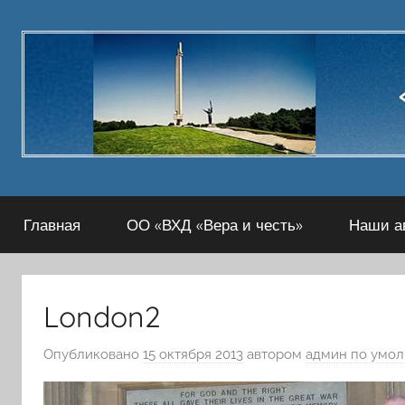
Перейти
к
содержимому
Главная
ОО «ВХД «Вера и честь»
Наши а
London2
Опубликовано
15 октября 2013
автором
админ по умо