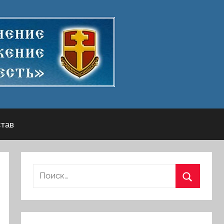
став
Найти:
Поиск