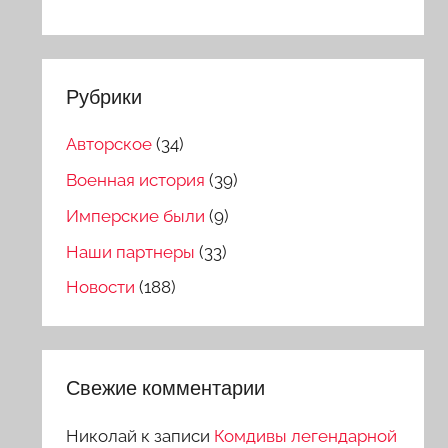
Рубрики
Авторское
(34)
Военная история
(39)
Имперские были
(9)
Наши партнеры
(33)
Новости
(188)
Свежие комментарии
Николай
к записи
Комдивы легендарной