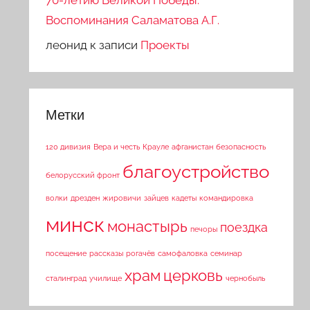
70-летию Великой Победы.
Воспоминания Саламатова А.Г.
леонид
к записи
Проекты
Метки
120 дивизия
Вера и честь
Крауле
афганистан
безопасность
благоустройство
белорусский фронт
волки
дрезден
жировичи
зайцев
кадеты
командировка
минск
монастырь
поездка
печоры
посещение
рассказы
рогачёв
самофаловка
семинар
храм
церковь
сталинград
училище
чернобыль