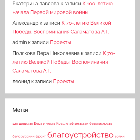
Екатерина павлова
к записи
К 100-летию
начала Первой мировой войны.
Александр
к записи
К 70-летию Великой
Победы. Воспоминания Саламатова А.Г.
admin
к записи
Проекты
Полякова Вера Николаевна
к записи
К 70-
летию Великой Победы. Воспоминания
Саламатова А.Г.
леонид
к записи
Проекты
Метки
120 дивизия
Вера и честь
Крауле
афганистан
безопасность
благоустройство
белорусский фронт
волки