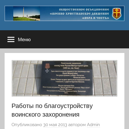
Перейти
к
содержимому
Меню
Работы по благоустройству
воинского захоронения
Опубликовано
30 мая 2013
автором
Admin