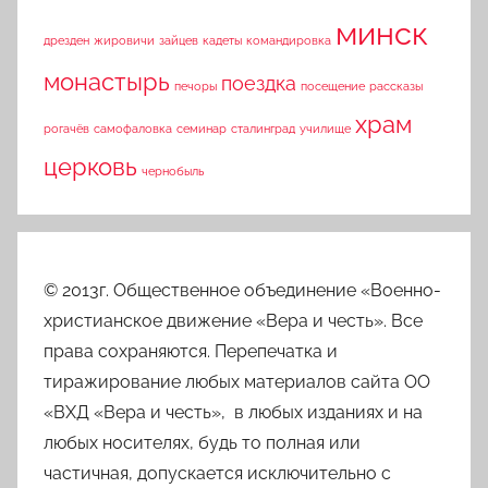
минск
дрезден
жировичи
зайцев
кадеты
командировка
монастырь
поездка
печоры
посещение
рассказы
храм
рогачёв
самофаловка
семинар
сталинград
училище
церковь
чернобыль
© 2013г. Общественное объединение «Военно-
христианское движение «Вера и честь». Все
права сохраняются. Перепечатка и
тиражирование любых материалов сайта ОО
«ВХД «Вера и честь», в любых изданиях и на
любых носителях, будь то полная или
частичная, допускается исключительно с